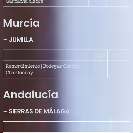
Garnacha blanca
Murcia
– JUMILLA
Copa
Botella
Remordimiento | Bodegas Cerrón
—
26€
Chardonnay
Andalucía
– SIERRAS DE MÁLAGA
Copa
Botella