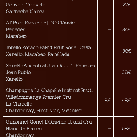
Gonzalo Celayeta
—
27€
Garnacha blanca
AT Roca Esparter | DO Clàssic
Penedes
—
36€
Macabeo
Torelló Rosado Pal·lid Brut Rose | Cava
36€
Xarel·lo, Macabeo, Parel·lada
Xarel·lo Ancestral Joan Rubió | Penedés
Joan Rubió
—
38€
Xarel·lo
Champagne La Chapelle Instinct Brut,
Villedommange Premier Cru
8€
48€
La Chapelle
Chardonnay, Pinot Noir, Meunier
Gimonnet Gonet L’Origine Grand Cru
Blanc de Blancs
—
68€
Chardonnay