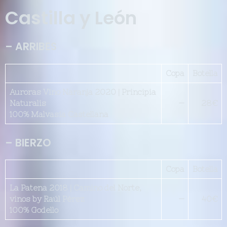
Castilla y León
– ARRIBES
Copa
Botella
Auroras Vino Naranja 2020 | Principia
Naturalis
—
28€
100% Malvasía Castellana
– BIERZO
Copa
Botella
La Patena 2018 | Camino del Norte,
vinos by Raúl Pérez
—
40€
100% Godello