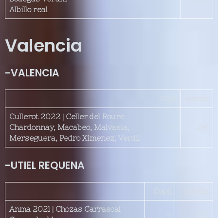
Albillo real
Valencia
-VALENCIA
Copa
Botella
Cullerot 2022 | Celler del Roure
Chardonnay, Macabeo, Malvasia,
—
21€
Merseguera, Pedro Ximenez, Verdil
-UTIEL REQUENA
Copa
Botella
Anma 2021 | Chozas Carrascal
—
21€