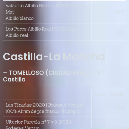
Valautin Albillo Blanco 2022 | Ca’ di
Mat
—
24€
Albillo blanco
Los Peros Albillo Real | Ca’ di Mat
—
30€
Albillo real
Castilla-La Mancha
– TOMELLOSO (CIUDAD REAL) – VT
Castilla
Copa
Botella
Las Tinadas 2020 | Bodegas Verum
—
22€
100% Airén de pie franco, Ecológico
Ulterior Parcela nº 7 y 9 2018 |
Bodegas Verum
—
28€