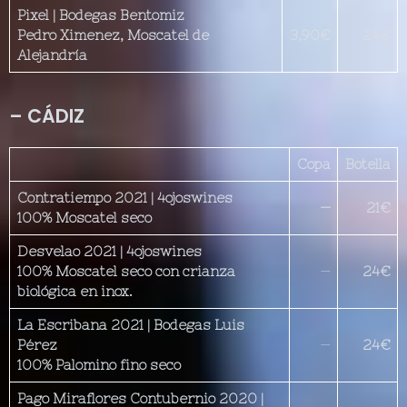
Pixel | Bodegas Bentomiz
Pedro Ximenez, Moscatel de
3,90€
24€
Alejandría
– CÁDIZ
Copa
Botella
Contratiempo 2021 | 4ojoswines
—
21€
100% Moscatel seco
Desvelao 2021 | 4ojoswines
100% Moscatel seco con crianza
—
24€
biológica en inox.
La Escribana 2021 | Bodegas Luis
Pérez
—
24€
100% Palomino fino seco
Pago Miraflores Contubernio 2020 |