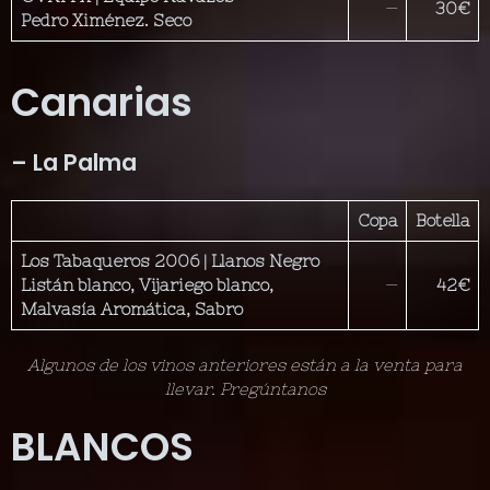
—
30€
Pedro Ximénez. Seco
Canarias
– La Palma
Copa
Botella
Los Tabaqueros 2006 | Llanos Negro
Listán blanco, Vijariego blanco,
—
42€
Malvasía Aromática, Sabro
Algunos de los vinos anteriores están a la venta para
llevar. Pregúntanos
BLANCOS