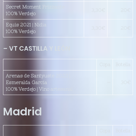
Secret Moment Frizzante
3,30
€
20€
100% Verdejo
Equis 2021 | Nidia
3,30€
20€
100% Verdejo
– VT CASTILLA Y LEÓN
Copa
Botella
Arenas de Santyuste 2022 |
Esmeralda García
—
30€
100% Verdejo | Vino artesanal
Madrid
Copa
Botella