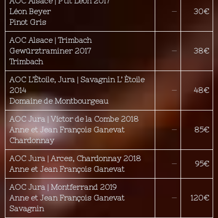
AOC Alsace | P’tit Léon 2017
Léon Beyer
—
30€
Pinot Gris
AOC Alsace | Trimbach
Gewürztraminer 2017
—
38€
Trimbach
AOC L’Ètoile, Jura | Savagnin L’ Ètoile
2014
—
48€
Domaine de Montbourgeau
AOC Jura | Víctor de la Combe 2018
Anne et Jean François Ganevat
—
85€
Chardonnay
AOC
Jura | Arces,
Chardonnay 2018
—
95€
Anne et Jean François Ganevat
AOC
Jura | Montferrand 2019
Anne et Jean François Ganevat
—
120€
Savagnin