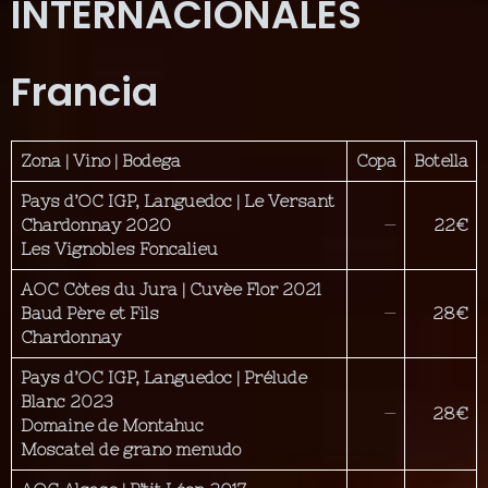
INTERNACIONALES
Francia
Zona | Vino | Bodega
Copa
Botella
Pays d’OC IGP, Languedoc | Le Versant
Chardonnay 2020
—
22€
Les Vignobles Foncalieu
AOC Còtes du Jura | Cuvèe Flor 2021
Baud Père et Fils
—
28€
Chardonnay
Pays d’OC IGP, Languedoc
| Prélude
Blanc 2023
—
28€
Domaine de Montahuc
Moscatel de grano menudo