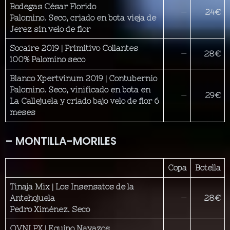
Bodegas César Florido
—
24€
Palomino. Seco, criado en bota vieja de
Jerez sin velo de flor
Socaire 2019 | Primitivo Collantes
—
28€
100% Palomino seco
Blanco Xpertvinum 2019 | Contubernio
Palomino. Seco, vinificado en bota en
—
29€
La Callejuela y criado bajo velo de flor 6
meses
– MONTILLA-MORILES
Copa
Botella
Tinaja Mix | Los Insensatos de la
Antehojuela
—
28€
Pedro Ximénez. Seco
OVNI PX | Equipo Navazos