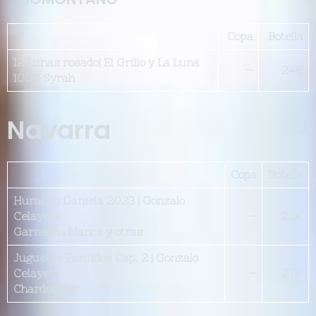
Copa
Botella
12 Lunas rosado| El Grillo y La Luna
—
24€
100% Syrah
Navarra
Copa
Botella
Huracán Daniela 2023 | Gonzalo
Celayeta
—
22€
Garnacha blanca y otras
Juguetes Perdidos Cap. 2 | Gonzalo
Celayeta
—
27€
Chardonnay