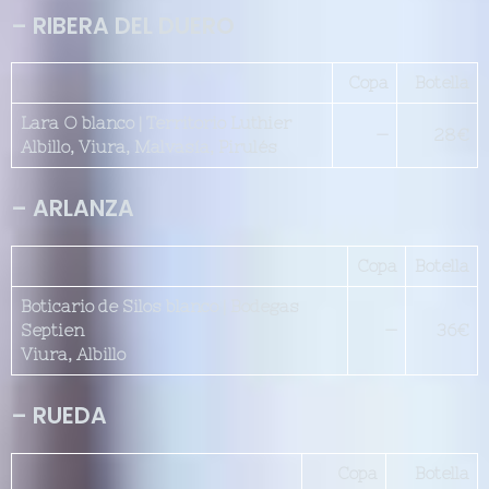
– RIBERA DEL DUERO
Copa
Botella
Lara O blanco | Territorio Luthier
—
28€
Albillo, Viura, Malvasía, Pirulés
– ARLANZA
Copa
Botella
Boticario de Silos blanco | Bodegas
Septien
—
36€
Viura, Albillo
– RUEDA
Copa
Botella