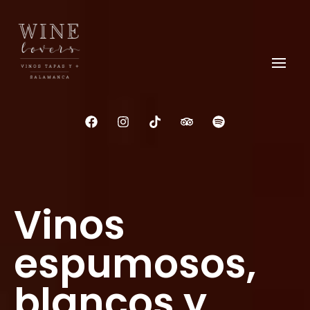
Wine Lovers Salamanca
Siente el Alma del Vino
Vinos
espumosos,
blancos y