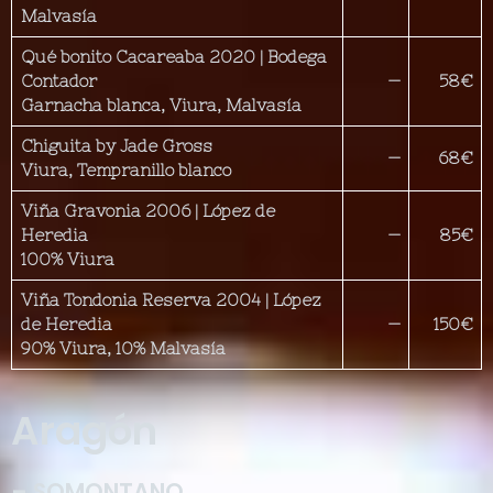
Malvasía
Qué bonito Cacareaba 2020 | Bodega
Contador
—
58€
Garnacha blanca, Viura, Malvasía
Chiguita by Jade Gross
—
68€
Viura, Tempranillo blanco
Viña Gravonia 2006 | López de
Heredia
—
85€
100% Viura
Viña Tondonia Reserva 2004 | López
de Heredia
—
150€
90% Viura, 10% Malvasía
Aragón
– SOMONTANO