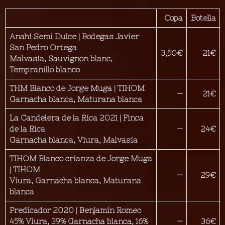
Copa
Botella
Anahí Semi Dulce | Bodegas Javier
San Pedro Ortega
3,50€
21€
Malvasía, Sauvignon blanc,
Tempranillo blanco
THM Blanco de Jorge Muga | TIHOM
—
21€
Garnacha blanca, Maturana blanca
La Candelera de la Rica 2021 | Finca
de la Rica
—
24€
Garnacha blanca, Viura, Malvasía
TIHOM Blanco crianza de Jorge Muga
| TIHOM
—
29€
Viura, Garnacha blanca, Maturana
blanca
Predicador 2020 | Benjamín Romeo
45% Viura,
39% Garnacha blanca,
16%
—
36€