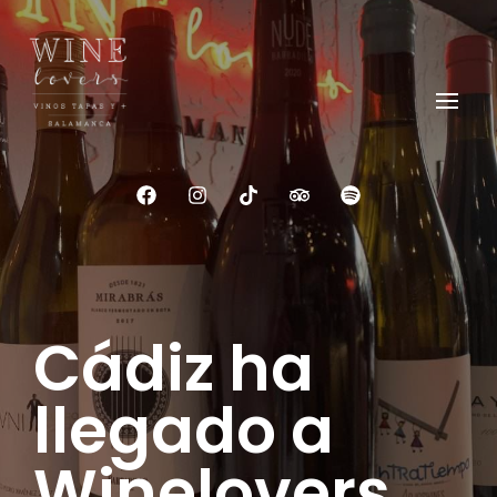
Wine Lovers Salamanca
Siente el Alma del Vino
Cádiz ha
llegado a
Winelovers