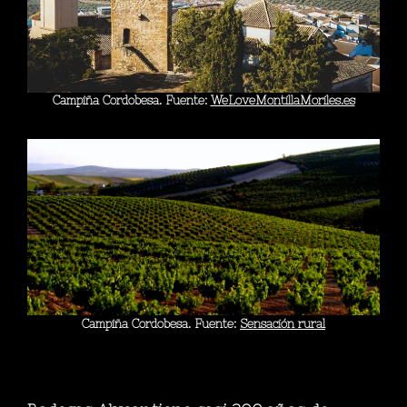
Campiña Cordobesa. Fuente:
WeLoveMontillaMoriles.es
Campiña Cordobesa. Fuente:
Sensación rural