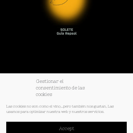
Gestionar el
consentimiento de las
cookies
© 2026 Wine lovers. Todos los derechos reservados
Las cookies no son como el vino...pero también nos gustan. Las
usamos para optimizar nuestra web y nuestros servicios.
Instagram.
Facebook.
TikTok.
Tripadvisor.
Spotify.
Política de Privacidad
Términos y Condiciones
Accept