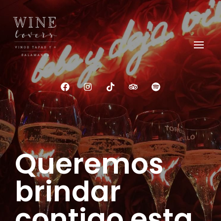
Wine Lovers Salamanca
Siente el Alma del Vino
Queremos
brindar
contigo esta