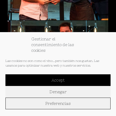
Gestionar el
consentimiento de las
cookies
Las cookies no son como el vino...pero también nos gustan. Las
usamos para optimizar nuestra web y nuestros servicios.
Accept
Denegar
Preferencias