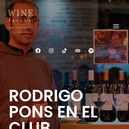
Wine Lovers Salamanca
Siente el Alma del Vino
RODRIGO
PONS EN EL
CLUB