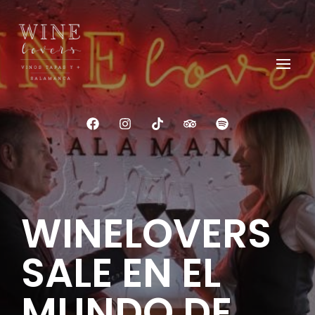
Wine Lovers Salamanca
Siente el Alma del Vino
WINELOVERS
SALE EN EL
MUNDO DE