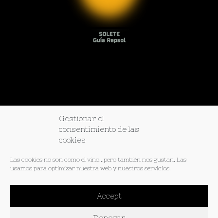
Gestionar el
consentimiento de las
cookies
© 2026 Wine lovers. Todos los derechos reservados
Las cookies no son como el vino...pero también nos gustan. Las
usamos para optimizar nuestra web y nuestros servicios.
Instagram.
Facebook.
TikTok.
Tripadvisor.
Spotify.
Política de Privacidad
Términos y Condiciones
Accept
Aviso Legal
Denegar